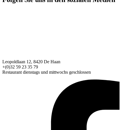
Leopoldlaan 12, 8420 De Haan
+(0)32 59 23 35 79
Restaurant dienstags und mittwochs geschlossen
Hotel&Restauran
t